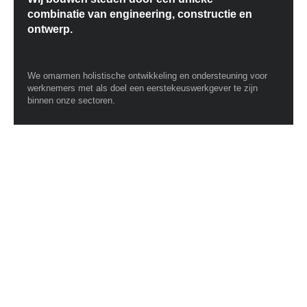
combinatie van engineering, constructie en
ontwerp.
We omarmen holistische ontwikkeling en ondersteuning voor
werknemers met als doel een eerstekeuswerkgever te zijn
binnen onze sectoren.
B
E
K
I
J
K
C
A
S
E
S
T
U
D
I
E
S
Menu